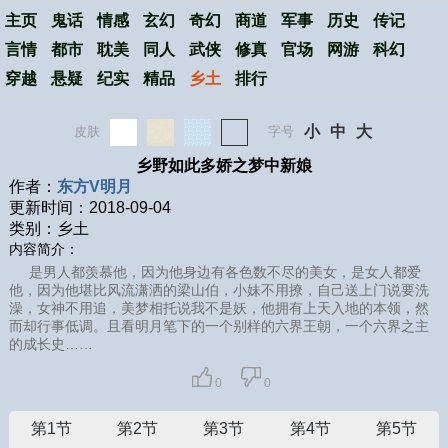
主页
鬼话
情感
玄幻
奇幻
商道
军事
历史
传记
言情
都市
耽美
同人
武侠
修真
官场
网游
科幻
穿越
悬疑
纪实
精品
乡土
排行
小
中
大
皮肤
字号
乡野如此多娇之梦中新娘
作者：
东方V明月
更新时间：2018-09-04
类别：乡土
内容简介：
是男人都羡慕他，因为他身边有各色数不尽的美女，是女人都爱
他，因为他堪比风流潇洒的梁山伯，小妹不用撩，自己送上门说要洗
澡，女神不用追，美梦相托说我不是妖，他拥有上天入地的本领，然
而却行事低调。且看明月笔下的一个别样的六界王朝，一个六界之主
的成长史……
0
0
第1节
第2节
第3节
第4节
第5节