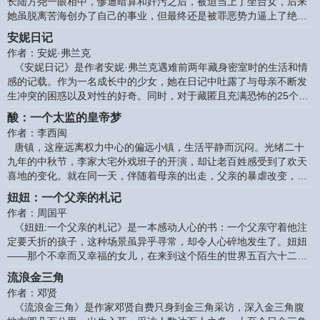
长陆方尧一眼相中，惨遭暗算和奸污之后，被迫当上了坐台女，后来
淡的光辉洒遍了娲城渡口。 铁蛋和荷花抄着近道，磕磕绊绊地朝渡口
她虽脱离苦海创办了自己的事业，但最终还是被罪恶势力逼上了绝
奔跑。在长长的
路…… 小说围绕这一中心线索，多侧面、多领域、多层次地反映了商
安妮日记
品经济条件下的种种社会现象。
作者：安妮·弗兰克
《安妮日记》是作者安妮·弗兰克遇难前两年藏身密室时的生活和情
感的记载。作为一名成长中的少女，她在日记中吐露了与母亲不断发
生冲突的困惑以及对性的好奇。同时，对于藏匿且充满恐怖的25个月
的密室生活的记录，也使这本《安妮日记》成为德军占领下的人民苦
酸：一个太监的皇帝梦
难生活的目击报道。安妮日记的最后一则，所标的日期是1944年8月1
作者：李西闽
日。战争结束，安妮的父亲奥托·弗兰克决定完成女儿的宿愿，将日记
唐镇，这座远离权力中心的偏远小镇，生活平静而沉闷。光绪二十
出版问世。 导读 在安妮?弗兰克13岁生日那天收到的礼物中，一本硬
九年的中秋节，李家大宅外戏班子的开演，却让老百姓感受到了欢天
皮笔记本让她大为惊喜。从此她开始在上面写日记，津津有味地谈起
喜地的变化。就在同一天，伴随着母亲的出走，父亲的暴虐改变，姐
自己、朋友、学
姐李红棠的伤心欲绝，冬子一家，*早走进了这个早已被设定好的噩
妞妞：一个父亲的札记
梦……《酸》以梦魇般的讲述，试图通过“一个太监的皇帝梦”，将人
作者：周国平
性黑暗，对权力的欲望、追逐，愚民的盲从，暴虐、杀戮、性与复仇
《妞妞:一个父亲的札记》是一本感动人心的书：一个父亲守着他注
等话题囊括其中，给人以丰富的阅读感受。 第一章 噩梦从光绪二十九
定要夭折的孩子，这种场景虽异乎寻常，却令人心碎地发生了。妞妞
年中秋节晚上开始。 唐镇人生活清苦，只有逢年过节时才舍得到街上
——那个不幸而又幸福的女儿，在来到这个陌生的世界五百六十二天
割点肉，做些好吃的东西。
后，带着对这个世界的依恋和渴望，带着父母加倍的宠爱，在父亲一
流浪金三角
次次绝望的祈祷中，悄悄地走了。多发性视网膜母细胞瘤是一种发病
作者：邓贤
率仅为一万二千分之一的绝症，但这万分之一的厄运偏偏落在可爱的
《流浪金三角》是作家邓贤自费只身到金三角采访，深入金三角腹
妞妞身上，成了这个不幸家庭在劫难逃的百分之百。 不管我们愿不愿