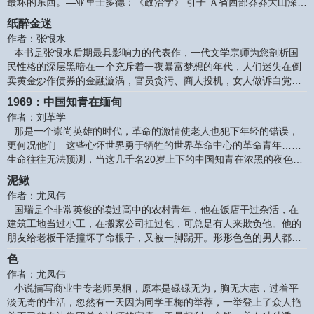
最坏的东西。—亚里士多德：《政治学》 引子 Ａ省西部莽莽大山深
痛骂连声、钢牙咬碎，而著
处，有一个叫清水潭的天然小湖泊，山外知道的人很少。可近些年来
纸醉金迷
声名鹊起，都因为这里有一座女子监狱。 清水潭女监的历史，可以上
作者：张恨水
溯半个世纪。新中国建国之初，解放军剿匪反霸，抓获许多土匪恶霸
本书是张恨水后期最具影响力的代表作，一代文学宗师为您剖析国
和反动派的残渣余孽，极少数罪大恶极的首犯要犯，送他一粒花生
民性格的深层黑暗在一个充斥着一夜暴富梦想的年代，人们迷失在倒
米，就打发上西天了；大多数虽有民愤却还够不上死罪的，判他几年
卖黄金炒作债券的金融漩涡，官员贪污、商人投机，女人做诉白党、
十几年乃至无期徒刑，建一所监
整个社会都围绕金钱进行着最后的疯狂。 官场商场物欲横流，黄金债
1969：中国知青在缅甸
券一掷千金
作者：刘革学
那是一个崇尚英雄的时代，革命的激情使老人也犯下年轻的错误，
更何况他们―这些心怀世界勇于牺牲的世界革命中心的革命青年……
生命往往无法预测，当这几千名20岁上下的中国知青在浓黑的夜色中
偷偷越过国境线，怀着崇高的理想奔向彼国枪声和树木一样密集的丛
泥鳅
林时，一个个惨痛而悲壮的故事便拉开了序幕……
作者：尤凤伟
国瑞是个非常英俊的读过高中的农村青年，他在饭店干过杂活，在
建筑工地当过小工，在搬家公司扛过包，可总是有人来欺负他。他的
朋友给老板干活撞坏了命根子，又被一脚踢开。形形色色的男人都在
打他女朋友陶凤的坏主意，最后陶凤终于得了精神
色
作者：尤凤伟
小说描写商业中专老师吴桐，原本是碌碌无为，胸无大志，过着平
淡无奇的生活，忽然有一天因为同学王梅的举荐，一举登上了众人艳