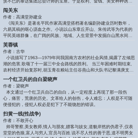
羡不已的泰达集团总会计师的宝座。于是权利、金钱、美女种种诱惑
都接踵而来；各种利益争夺的漩涡，也把他裹夹其中…… 小说贴近现
闯关东
实，发掘出了许多当今还处于社会转型期过程中的各个层面的问题，
作者：高满堂孙建业
具有强烈的警世意义。在某种意义上，这部小说可视为一部涉及官
《闯关东》是著名平民作家高满堂搭档著名编剧孙建业历时数年，
六易其稿的呕心沥血之作。小说以山东章丘开山、朱传武等为代表的
平民英雄群像，在广阔的民族、地域、人生背景中发掘白山黑水间血
染的民族英魂，笔底舒卷风云之色，洋溢着关东寥廓而雄健的气息，
芙蓉镇
那从苍茫悲郁的土地上蒸腾而出的阳刚之美力透纸背。 作者简介 高满
作者：古华
堂，大连电视台国家一级编剧。著名平民作家。创作电视连续局46部
小说描写了1963—1979年间我国南方农村的社会风情,揭露了左倾思
（500余集）。代表作有：《家有九凤》《错爱》《大工匠》《闯关
潮的危害,歌颂了十一届三中全会路线的胜利。 当三年困难时期结束,
东》《闯关东Ⅱ》等，曾获“飞天奖”、“金鹰奖”、“全国五个一工程
农村经济开始复苏时,胡玉青在粮站主任谷燕山和大队书记黎满庚支持
奖”等16项。《闯关
下,在镇上摆起了米豆腐摊子,生意兴
一个红卫兵的自白梁晓声
作者：梁晓声
本文通过一个红卫兵自己的自白，从一定程度上再现了那一段伤
心，痛苦，荒唐的历史。文革给人的创伤，令人难忘：人权是不可随
便侵犯的，侵犯人权必是犯下了不能饶恕的错误。
扫黄一线(性战争)
作者：不敢开心
帅哥警察,美女教师,情人与朋友,嫖客与妓女,道貌岸然的伪君子,仪表
堂堂的色狼,富人与穷人,官员与百姓.说不尽人性的善于恶,道不明男女