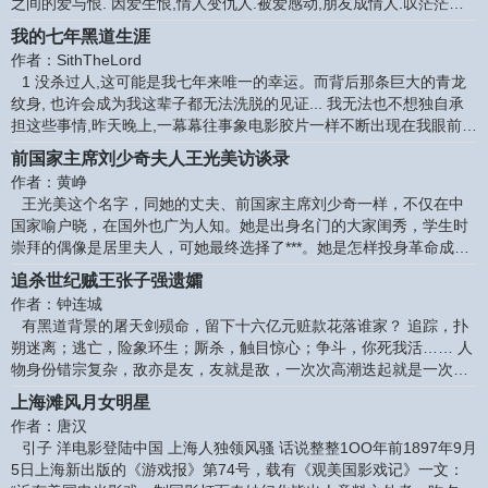
之间的爱与恨. 因爱生恨,情人变仇人.被爱感动,朋友成情人.叹茫茫人
世间,谁是我的至爱?问悠悠大地,谁主宰了我的命运? 世事如梦,转瞬沧
我的七年黑道生涯
海桑田,欲海沉浮,真情来去如风.
作者：SithTheLord
1 没杀过人,这可能是我七年来唯一的幸运。而背后那条巨大的青龙
纹身, 也许会成为我这辈子都无法洗脱的见证... 我无法也不想独自承
担这些事情,昨天晚上,一幕幕往事象电影胶片一样不断出现在我眼前。
虽然我告诉自己: 离开了,我已经永远离开那个地方,那些可恶的兄弟,还
前国家主席刘少奇夫人王光美访谈录
有有时象天堂,有时又如同地狱一般的社团了. 七年前的某天下午, 我还
作者：黄峥
只是个小混混, 在宝山淞滨路附近转悠, 那天上午我和三个朋友去了吴
王光美这个名字，同她的丈夫、前国家主席刘少奇一样，不仅在中
淞四中,把一个家伙从教室里揪到厕所,狠狠给了几巴掌,并打断了他的
国家喻户晓，在国外也广为人知。她是出身名门的大家闺秀，学生时
鼻粱骨。 原因是他敲诈了同校的一个同学三十块钱,
崇拜的偶像是居里夫人，可她最终选择了***。她是怎样投身革命成为
***人的？她怎么会同刘少奇相识相恋到结婚？她伴随刘少奇经历了哪
追杀世纪贼王张子强遗孀
些峥嵘岁月、风雨路程？众说纷纭的所谓“桃园经验”、“智擒王光美”等
作者：钟连城
等真相如何？“ 文革”中她经受了什么样的不堪遭遇？王光美本人为您
有黑道背景的屠天剑殒命，留下十六亿元赃款花落谁家？ 追踪，扑
一一道来。
朔迷离；逃亡，险象环生；厮杀，触目惊心；争斗，你死我活…… 人
物身份错宗复杂，敌亦是友，友就是敌，一次次高潮迭起就是一次次
精彩较量！
上海滩风月女明星
作者：唐汉
引子 洋电影登陆中国 上海人独领风骚 话说整整1OO年前1897年9月
5日上海新出版的《游戏报》第74号，载有《观美国影戏记》一文：