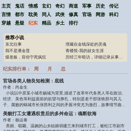
主页
鬼话
情感
玄幻
奇幻
商道
军事
历史
传记
言情
都市
耽美
同人
武侠
修真
官场
网游
科幻
穿越
悬疑
纪实
精品
乡土
排行
推荐小说
东北往事
埋藏在金钱深处的灵魂
我不是潘金莲
青楼恨-我的妓女生涯
煤老板，容你宁死疯狂
历经三年暗访，详细记录从事特殊群体女孩们的
纪实排行单：
周
月
总
官场各类人物良知检测：底线
作者：尚金生
小说以中原某小城市娲城为背景,描述了改革年代各类人等在政治、
经济、美色等利益面前的欲望与挣扎，特别是老干部张铁胆与其儿
子、腐败的蜗城市长张胜利之间的矛盾冲突尤为激烈，故事情节曲折
复杂。 本书是作者多年人生体验和艺术追求的辛苦结晶，对当今地方
美貌打工女遭遇权贵后的多舛命运：魂断欲海
官场中的林林总总进行了全景展示，对无限的金钱和权力欲望给予了
作者：杨运泰
绝妙讽刺,对官场各类人物在利诱与良心考验面前的灵魂底线作了透视
美丽、聪颖、温婉的山乡姑娘胡建兰来到城市打工，被松江市副市
检测。 作家出版社 出版 第一章 序 曲(1) 月亮从云缝里钻出来，把淡