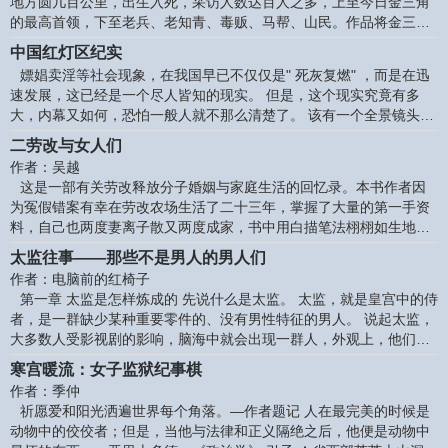
地方圆几百公里，出生入死，采访人数达百人之多，上至今日金三角
意，世界上是存在绝望这种东西的！ 妞妞出生后不久就被诊断患有绝
的最高首领，下至老兵、老知青、毒贩、马帮、山民。作品将金三角
症，带着这绝症极可爱也极可
五十年的春秋作了全景式的实录；探寻金三角何以成为世界上最大的
中国红灯区纪实
**生产地的源流；探寻在特殊历史环境中的人的生存、命运，其历程
嫖娼卖淫等社会现象，在我国早已不仅仅是" 死灰复燃" ，而是在迅
惊心动魄又令人心酸落泪。战争场面悲壮惨烈，历史如歌如泣。 作者
速发展，这已经是一个尽人皆知的现实。 但是，这个现实究竟有多
简介 邓贤，1953年生于四川，1971年到云南边疆当知青7年。1982
大，内幕又如何，恐怕一般人就不那么清楚了。 该有一个全景镜头
年开始文学创作，现已出版作品五百余万字，多次获国家及地方**文
了。该有一些深入的分析了。
学奖，并有作品
二劳改与女人们
作者：吴越
这是一部有关劳改释放分子婚姻与家庭生活的回忆录。本书作者因
为冤假错案有幸在劳改农场生活了二十三年，掌握了大量的第一手资
料，自己也两度妻离子散又两度成家，书中用白描笔法栩栩如生地如
实写出一个劳改释放分子在婚姻与家庭方面的亲身经历感受和矛盾的
太监往事——那些不是男人的男人们
心态，并深入地观察了各种劳改释放分子艰难困苦的家庭生活及形形
作者：电脑前的红椅子
式式的婚姻变故，客观地反映了那个特殊年代中不为广大群众所熟知
第一章 太监是怎样炼成的 先说什么是太监。 太监，就是皇宫中的侍
的另一个世界中可怜又复可叹的一群。 全书共分四篇，第一篇写的是
者，是一群缺少某种重要零件的、没有男性特征的男人。 说起太监，
被“组织劳动”的一批特殊女性的特殊生活；第二篇写的是二十对堪称
大多数人受影视剧的影响，脑海中就会出现一群人，外观上，他们满
典型的“二劳改”夫妇的组合实
面带笑，谄媚无比，嗓音尖利，面黄无须；人品上，他们阴险狠毒、
寒宫暖流：女子监狱纪事棋
狡诈无比，陷害忠良，搅乱国政；朝堂上，他们和皇帝的关系无比
作者：季仲
好，且爪牙遍地，手眼通天；经济上，他们身家亿万，富可敌国，却
祈愿爱和阳光洒遍世界每个角落。—作者题记 人在最完美的时候是
贪得无厌，因私废公。 太监仿佛永远那么坏，汉有十常侍，唐有李辅
动物中的佼佼者；但是，当他与法律和正义隔绝之后，他便是动物中
国，宋有童贯兄，明有魏忠贤，清有李莲英，说起这些人，读者无不