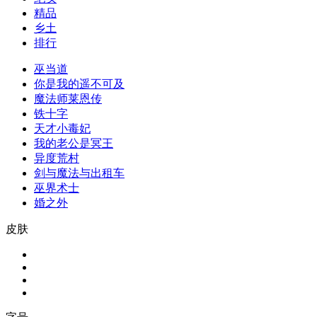
精品
乡土
排行
巫当道
你是我的遥不可及
魔法师莱恩传
铁十字
天才小毒妃
我的老公是冥王
异度荒村
剑与魔法与出租车
巫界术士
婚之外
皮肤