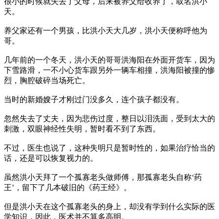
很小的时候就失去了父母，后来被养父给收养了，取名洪小
天。
养父家还有一个男孩，比洪小天大几岁，洪小天便称呼他为
哥。
几年前的一个冬天，洪小天的哥哥洪海阳在外面开货车，因为
下雪路滑，一不小心货车跟另外一辆车相撞，洪海阳被撞的惨
烈，胸腔破碎当场死亡。
当时的新婚嫂子才刚过门没多久，连个孩子都没有。
忽然失去了丈夫，因为悲伤过度，整日以泪洗面，受到太大的
刺激，双眼神经性失明，暂时看不到了东西。
不过，医生也说了，这种失明只是暂时性的，如果治疗恰当的
话，还是可以恢复视力的。
虽然洪小天拜了一个孤寡老头做师傅，那孤寡老头自称‘药
王’，留下了几本破旧的《药王经》。
但是洪小天在这个孤寡老头的身上，却没有学到什么实际的医
学知识，因此，医术并不算多高明。