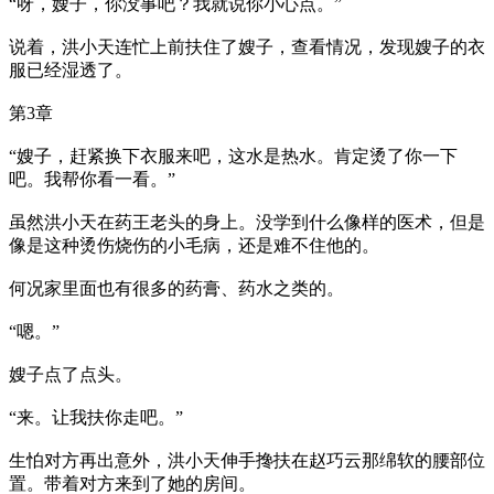
“呀，嫂子，你没事吧？我就说你小心点。”
说着，洪小天连忙上前扶住了嫂子，查看情况，发现嫂子的衣
服已经湿透了。
第3章
“嫂子，赶紧换下衣服来吧，这水是热水。肯定烫了你一下
吧。我帮你看一看。”
虽然洪小天在药王老头的身上。没学到什么像样的医术，但是
像是这种烫伤烧伤的小毛病，还是难不住他的。
何况家里面也有很多的药膏、药水之类的。
“嗯。”
嫂子点了点头。
“来。让我扶你走吧。”
生怕对方再出意外，洪小天伸手搀扶在赵巧云那绵软的腰部位
置。带着对方来到了她的房间。