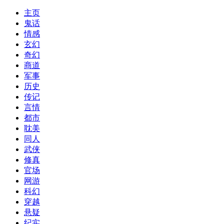
主页
鬼话
情感
玄幻
奇幻
商道
军事
历史
传记
言情
都市
耽美
同人
武侠
修真
官场
网游
科幻
穿越
悬疑
纪实