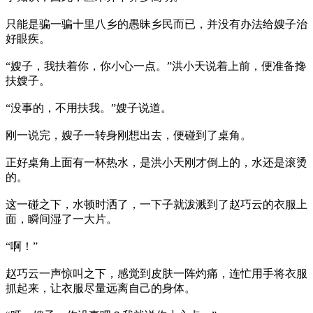
只能是骗一骗十里八乡的愚昧乡民而已，并没有办法给嫂子治
好眼疾。
“嫂子，我扶着你，你小心一点。”洪小天说着上前，便准备搀
扶嫂子。
“没事的，不用扶我。”嫂子说道。
刚一说完，嫂子一转身刚想出去，便碰到了桌角。
正好桌角上面有一杯热水，是洪小天刚才倒上的，水还是滚烫
的。
这一碰之下，水顿时洒了，一下子就泼溅到了赵巧云的衣服上
面，瞬间湿了一大片。
“啊！”
赵巧云一声惊叫之下，感觉到皮肤一阵灼痛，连忙用手将衣服
抓起来，让衣服尽量远离自己的身体。