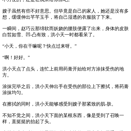
嫂子虽然有些不好意思。但毕竟是自己的家人，她还是没有多
想，缓缓伸出芊芊玉手，将自己湿透的衣服脱了下来。
一瞬间，赵巧云那绵软而妖娆的腰肢便露了出来，身体的皮肤
白皙如雪、凹-凸有致，洪小天一时都看呆了。
“小天，你在干嘛呢？快点过来呀。”
“啊！好好。”
洪小天点了点头，连忙上前用药膏开始给对方涂抹受伤的地
方。
涂抹完毕之后，洪小天伸出手在受伤的部位上下擦拭，将药膏
涂抹均匀。
在擦拭的同时，洪小天能够感受到嫂子那紧致的肌-肤。
不知不觉之间，洪小天下面的某根东西，像是受到了召唤一
样，直挺挺的抬起了头。