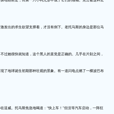
一掷地朝前走，而第一只小鸭无形中成了它们的领袖。宪云被这种宏
所激发出的求生欲望支撑着，才没有倒下。老托马斯的身边是那位马
。不过她很快就知道，这个黑人的直觉是正确的。几乎在片刻之间，
重现了地球诞生初期那种壮观的景象。有一道闪电点燃了一棵波巴布
在逞威。托马斯焦急地喝道：“快上车！”但没等汽车启动，一阵狂