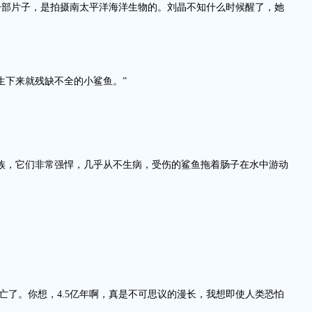
一部片子，是拍摄南太平洋海洋生物的。刘晶不知什么时候醒了，她
生下来就残缺不全的小鲨鱼。”
族，它们非常强悍，几乎从不生病，受伤的鲨鱼拖着肠子在水中游动
亡了。你想，4.5亿年啊，真是不可思议的漫长，我想即使人类恐怕