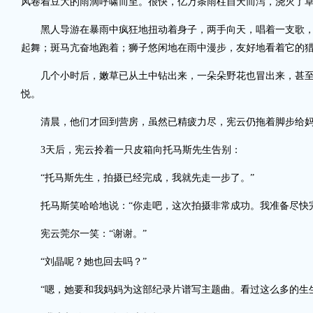
风卷着豆大的雨滴呼啸而至。很快，亿万条雨柱自天而泻，浇灭了
黑人导游在暴雨中疯狂地扭动着身子，两手向天，唱着一支歌，
起舞；斑马亢奋地跑着；狮子悠闲地在雨中漫步，友好地看着它的
几个小时后，嫩草已从土中钻出来，一朵朵野花也冒出来，甚至
悦。
清晨，他们才回到营房，虽然已精疲力尽，宪云仍拖着脚步给
3天后，宪云拎着一只皮箱向托马斯先生告别：
“托马斯先生，拍摄已经完成，我就先走一步了。”
托马斯笑哈哈地说：“你走吧，这次拍摄非常成功。我准备尽快
宪云莞尔一笑：“谢谢。”
“刘晶呢？她也回去吗？”
“嗯，她要和我妈妈为这部纪录片谱写主题曲。看过这么多的生