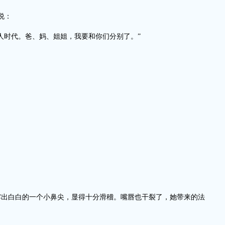
说：
人时代。爸、妈、姐姐，我要和你们分别了。”
露出白白的一个小鼻尖，显得十分滑稽。嘴唇也干裂了，她带来的法