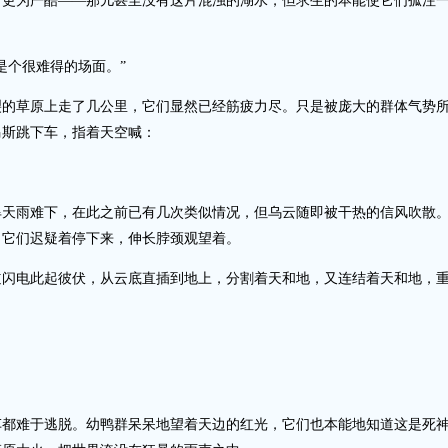
方更为严酷——那儿甚至没有这片混浊的湖水，但求生的本能使它们孤注
是个很难得的场面。”
裂的草原上走了几公里，它们显然已经筋疲力尽。只是被庞大的群体气势
马斯跳下车，指着天空喊：
旱天雨难下，在此之前已有几次类似情况，但乌云随即被干热的信风吹散
，它们迟疑着停下来，伸长脖颈观望着。
道闪电此起彼伏，从云底直插到地上，分割着天和地，又连结着天和地，
。
都难于逃脱。幼鸭群呆呆地望着天边的红光，它们也本能地知道这是死神