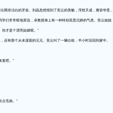
露出两排洁白的牙齿。刘晶忽然悟到了宪云的美貌，浑然天成，雍容华贵
同学们常常暗地里说，卓教授身上有一种特别高贵沉静的气质。宪云姐姐
。你才是个漂亮姑娘呢。”
姐，还有那个从未谋面的元元。宪云叫了一辆出租，半小时后回到家中。
恢复吧。”
有点毛病。”