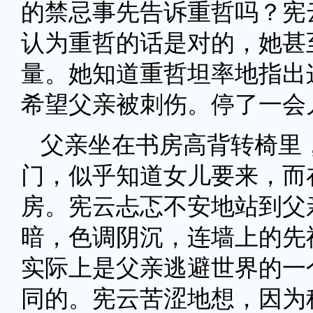
的禁忌事先告诉重哲吗？宪
认为重哲的话是对的，她甚
量。她知道重哲坦率地指出
希望父亲被刺伤。停了一会
父亲坐在书房高背转椅里
门，似乎知道女儿要来，而
房。宪云忐忑不安地站到父
暗，色调阴沉，连墙上的先
实际上是父亲逃避世界的一
同的。宪云苦涩地想，因为